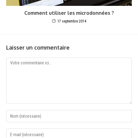
Comment utiliser les microdonnées ?
17 septembre 2014
Laisser un commentaire
Comment
Enter
your
name
Enter
or