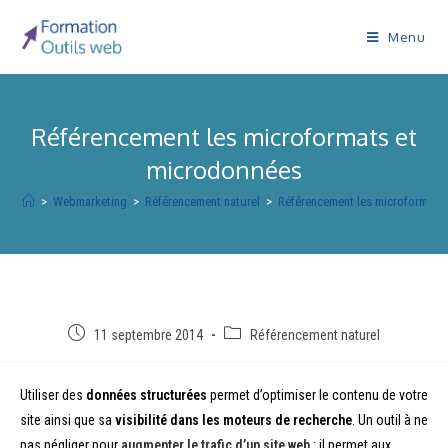
Menu
Référencement les microformats et
microdonnées
>
Webmarketing
>
Référencement naturel
>
Référencement les microformats
Publication
Post
11 septembre 2014
Référencement naturel
publiée :
category:
Utiliser des
données structurées
permet d’optimiser le contenu de votre
site ainsi que sa
visibilité dans les moteurs de recherche
. Un outil à ne
pas négliger pour
augmenter le trafic
d’un site web
: il permet aux