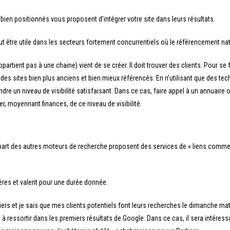
bien positionnés vous proposent d’intégrer votre site dans leurs résultats.
t être utile dans les secteurs fortement concurrentiels où le référencement nat
partient pas à une chaine) vient de se créer. Il doit trouver des clients. Pour se f
à des sites bien plus anciens et bien mieux référencés. En n’utilisant que des tec
dre un niveau de visibilité satisfaisant. Dans ce cas, faire appel à un annuaire
er, moyennant finances, de ce niveau de visibilité.
upart des autres moteurs de recherche proposent des services de « liens comme
res et valent pour une durée donnée.
ers et je sais que mes clients potentiels font leurs recherches le dimanche ma
l à ressortir dans les premiers résultats de Google. Dans ce cas, il sera intére