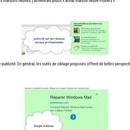
es maisons neuves, j’achèterais plutôt « achat maison neuve Poitiers ».
blicité. En général, les outils de ciblage proposés offrent de belles perspect